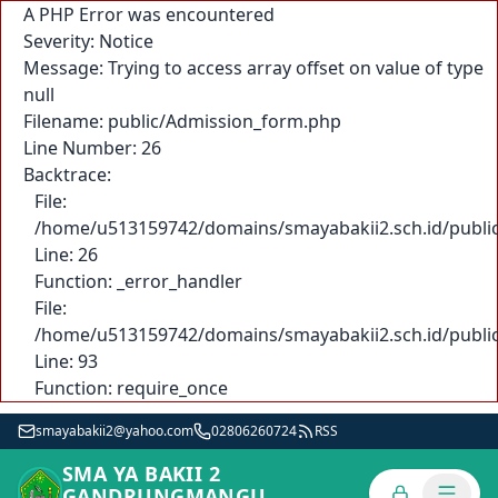
A PHP Error was encountered
Severity: Notice
Message: Trying to access array offset on value of type
null
Filename: public/Admission_form.php
Line Number: 26
Backtrace:
File:
/home/u513159742/domains/smayabakii2.sch.id/public_
Line: 26
Function: _error_handler
File:
/home/u513159742/domains/smayabakii2.sch.id/public
Line: 93
Function: require_once
smayabakii2@yahoo.com
02806260724
RSS
SMA YA BAKII 2
GANDRUNGMANGU