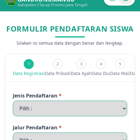
Kabupaten Cilacap Provinsi Jawa Tengah
FORMULIR PENDAFTARAN SISWA
Silakan isi semua data dengan benar dan lengkap.
1
2
3
4
5
Data Registrasi
Data Pribadi
Data Ayah
Data Ibu
Data Wali
Data
Jenis Pendaftaran
*
Jalur Pendaftaran
*